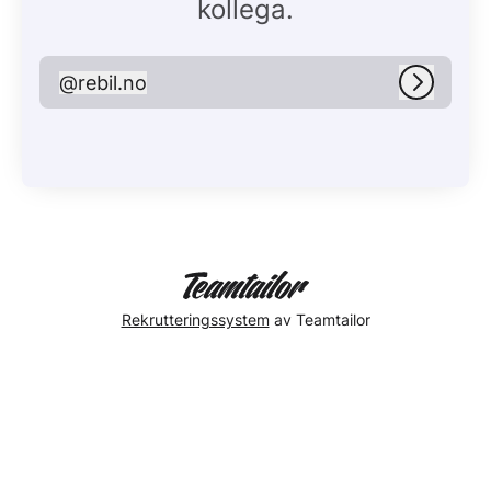
kollega.
@
rebil.no
rebil.no
Logg in
Rekrutteringssystem
av Teamtailor