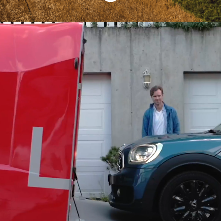
Ditt neste eventyr
starter her
Rebil er et nytt bruktbilkonsept, hvor
kundene får sin nye bruktbil levert hjem
på døren med noen få klikk på nett.
Rebils ambisjon er å gjøre bruktbil enkelt
og trygt med en sømløs kundereise.
Etter en pangstart fra lansering sist år er
vi nå klare for å gire opp.