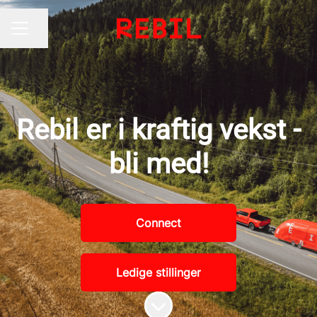
Del siden
KARRIEREMENY
Rebil er i kraftig vekst -
bli med!
Connect
Ledige stillinger
Bla til innholdet